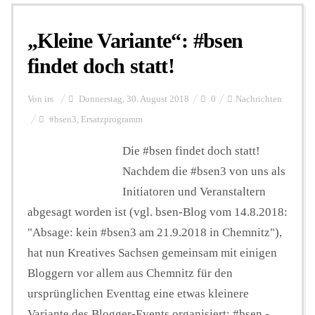
„Kleine Variante“: #bsen
Personalien
findet doch statt!
Hintergrund
Von
irs
Donnerstag, 30. August 2018
0
Nachrichten
#bsen3
,
Ersatzprogramm
FUNKTURM-Beiträge
Die #bsen findet doch statt!
Nachdem die #bsen3 von uns als
Initiatoren und Veranstaltern
Podcast
abgesagt worden ist (vgl. bsen-Blog vom 14.8.2018:
"Absage: kein #bsen3 am 21.9.2018 in Chemnitz"),
Seminare
hat nun Kreatives Sachsen gemeinsam mit einigen
Bloggern vor allem aus Chemnitz für den
ursprünglichen Eventtag eine etwas kleinere
Unterstützen
Variante des Blogger-Events organisiert: #bsen -