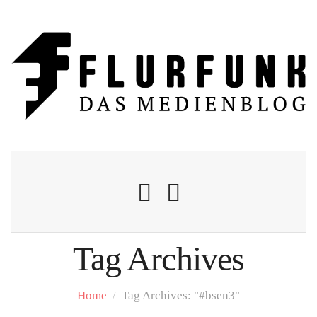
Tag Archives
Nachrichten
Home
/
Tag Archives: "#bsen3"
Flurschelte