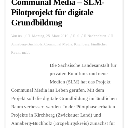
Communal Media – SLM-
Pilotprojekt für digitale
Grundbildung
Von
irs
Montag, 25. März 2019
0
Nachrichten
Annaberg-Buchholz
,
Communal Media
,
Kirchberg
,
ländlicher
Raum
,
mabb
Die Sächsische Landesanstalt für
privaten Rundfunk und neue
Medien (SLM) hat das Projekt
Communal Media ins Leben gerufen. Mit dem
Projekt soll die digitale Grundbildung im ländlichen
Raum verbessert werden. In der Pilotphase erhalten
Projekte in Kirchberg (Zwickauer Land) und
Annaberg-Buchholz (Erzgebirgskreis) zunächst für