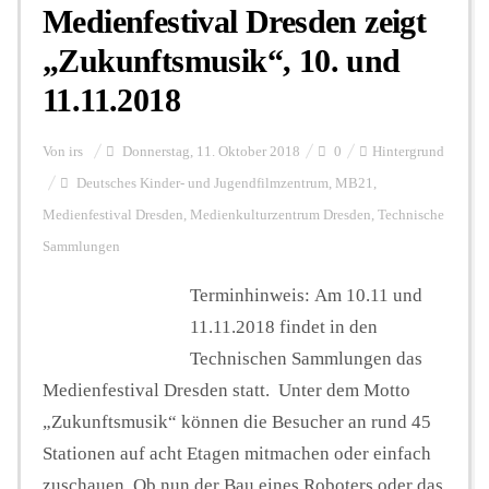
Medienfestival Dresden zeigt
„Zukunftsmusik“, 10. und
11.11.2018
Von
irs
Donnerstag, 11. Oktober 2018
0
Hintergrund
Deutsches Kinder- und Jugendfilmzentrum
,
MB21
,
Medienfestival Dresden
,
Medienkulturzentrum Dresden
,
Technische
Sammlungen
Terminhinweis: Am 10.11 und
11.11.2018 findet in den
Technischen Sammlungen das
Medienfestival Dresden statt. Unter dem Motto
„Zukunftsmusik“ können die Besucher an rund 45
Stationen auf acht Etagen mitmachen oder einfach
zuschauen. Ob nun der Bau eines Roboters oder das