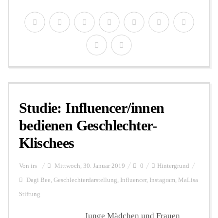
Studie: Influencer/innen
bedienen Geschlechter-
Klischees
Von
irs
Mittwoch, 30. Januar 2019
0
Hintergrund
Dagi Bee
,
Geschlechterdarstellung
,
Influencer
,
Instagram
,
MaLisa
Stiftung
Junge Mädchen und Frauen