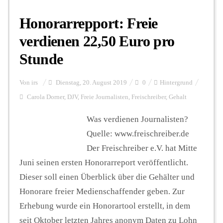
Honorarrepport: Freie
verdienen 22,50 Euro pro
Stunde
Von
irs
Dienstag, 20. August 2019
0
Hintergrund
Carola Dorner
,
DJV
,
Freie Journalisten
,
Freischreiber
,
Gehalt
Was verdienen Journalisten?
Quelle: www.freischreiber.de
Der Freischreiber e.V. hat Mitte
Juni seinen ersten Honorarreport veröffentlicht.
Dieser soll einen Überblick über die Gehälter und
Honorare freier Medienschaffender geben. Zur
Erhebung wurde ein Honorartool erstellt, in dem
seit Oktober letzten Jahres anonym Daten zu Lohn