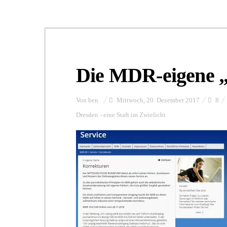
Die MDR-eigene „
Von
ben
Mittwoch, 20. Dezember 2017
8
Dresden - eine Staft im Zwielicht