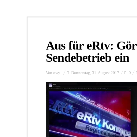
Aus für eRtv: Görl
Sendebetrieb ein
Von
owy
Donnerstag, 31. August 2017
0