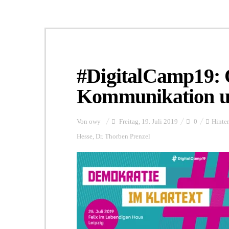
#DigitalCamp19: 
Kommunikation 
Von
owy
Freitag, 19. Juli 2019
0
Hinte
Hesse
,
Dr. Thorben Prenzel