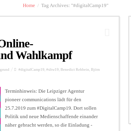
Home
/
Tag Archives: "#digitalCamp19"
Online-
und Wahlkampf
rgrund
#digitalCamp19
,
#sltw19
,
Benedict Rehbein
,
Björn
Terminhinweis: Die Leipziger Agentur
pioneer communications lädt für den
25.7.2019 zum #DigitalCamp19. Dort sollen
Politik und neue Medienschaffende einander
näher gebracht werden, so die Einladung -