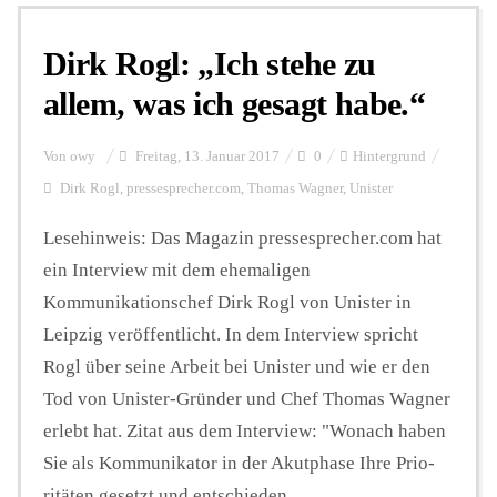
Dirk Rogl: „Ich stehe zu
Personalien
allem, was ich gesagt habe.“
Hintergrund
Von
owy
Freitag, 13. Januar 2017
0
Hintergrund
Dirk Rogl
,
pressesprecher.com
,
Thomas Wagner
,
Unister
FUNKTURM-Beiträge
Lesehinweis: Das Magazin pressesprecher.com hat
ein Interview mit dem ehemaligen
Kommunikationschef Dirk Rogl von Unister in
Podcast
Leipzig veröffentlicht. In dem Interview spricht
Rogl über seine Arbeit bei Unister und wie er den
Seminare
Tod von Unister-Gründer und Chef Thomas Wagner
erlebt hat. Zitat aus dem Interview: "Wonach haben
Sie als Kommunikator in der Akutphase Ihre Prio­
Unterstützen
ritäten gesetzt und entschieden, ...