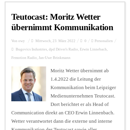
Teutocast: Moritz Wetter
Personalien
übernimmt Kommunikation
Hintergrund
Von
owy
Mittwoch, 23. März 2022
0
Personalien
Bugovics Industries
,
dpd Driver's Radio
,
Erwin Linnebach
,
Femotion Radio
,
Jan-Uwe Brinkmann
FUNKTURM-Beiträge
Moritz Wetter übernimmt ab
1.4.2022 die Leitung der
Podcast
Kommunikation beim Leipziger
Medienunternehmen Teutocast.
Seminare
Dort berichtet er als Head of
Communication direkt an CEO Erwin Linnenbach.
Wetter verantwortet dann die externe und interne
Unterstützen
Kommunikation der Teutocast sowie aller