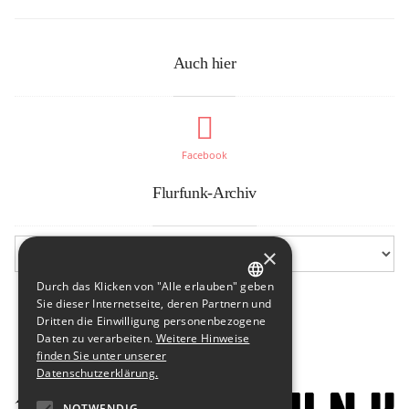
Auch hier
Facebook
Flurfunk-Archiv
×
Durch das Klicken von "Alle erlauben" geben
GERMAN
Sie dieser Internetseite, deren Partnern und
Dritten die Einwilligung personenbezogene
ENGLISH
Daten zu verarbeiten.
Weitere Hinweise
finden Sie unter unserer
Datenschutzerklärung.
NOTWENDIG