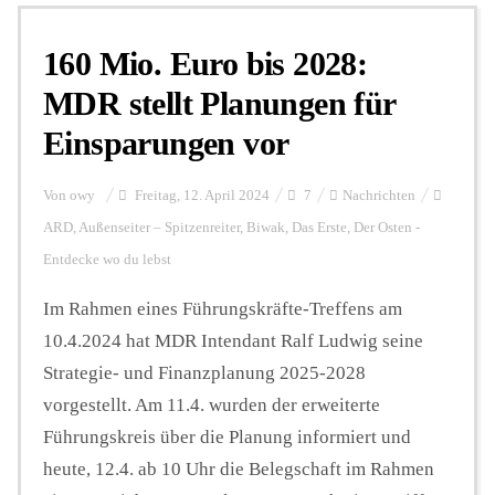
160 Mio. Euro bis 2028:
Personalien
MDR stellt Planungen für
Einsparungen vor
Hintergrund
Von
owy
Freitag, 12. April 2024
7
Nachrichten
FUNKTURM-Beiträge
ARD
,
Außenseiter – Spitzenreiter
,
Biwak
,
Das Erste
,
Der Osten -
Entdecke wo du lebst
Im Rahmen eines Führungskräfte-Treffens am
Podcast
10.4.2024 hat MDR Intendant Ralf Ludwig seine
Strategie- und Finanzplanung 2025-2028
Seminare
vorgestellt. Am 11.4. wurden der erweiterte
Führungskreis über die Planung informiert und
Unterstützen
heute, 12.4. ab 10 Uhr die Belegschaft im Rahmen