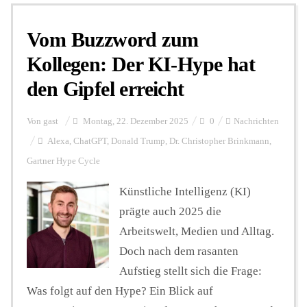
Vom Buzzword zum
Personalien
Kollegen: Der KI-Hype hat
den Gipfel erreicht
Hintergrund
Von
gast
Montag, 22. Dezember 2025
0
Nachrichten
FUNKTURM-Beiträge
Alexa
,
ChatGPT
,
Donald Trump
,
Dr. Christopher Brinkmann
,
Gartner Hype Cycle
Künstliche Intelligenz (KI)
Podcast
prägte auch 2025 die
Arbeitswelt, Medien und Alltag.
Seminare
Doch nach dem rasanten
Aufstieg stellt sich die Frage:
Unterstützen
Was folgt auf den Hype? Ein Blick auf