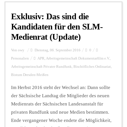
Exklusiv: Das sind die
Personalien
Kandidaten für den SLM-
Medienrat (Update)
Hintergrund
Von
owy
Dienstag, 06. September 2016
0
FUNKTURM-Beiträge
Personalien
APR
,
Arbeitsgemeinschaft Dokumentarfilm e.V.
,
Arbeitsgemeinschaft Privater Rundfunk
,
Bischöfliches Ordinariat
,
Bistum Dresden-Meißen
Podcast
Im Herbst 2016 steht der Wechsel an: Dann sollte
der Sächsische Landtag die Mitglieder des neuen
Seminare
Medienrats der Sächsischen Landesanstalt für
privaten Rundfunk und neue Medien bestimmen.
Unterstützen
Ende vergangener Woche endete die Möglichkeit,