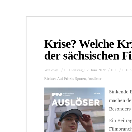
Krise? Welche Kri
der sächsischen 
Von
owy
Dienstag, 02. Juni 2026
0
Hin
Richter
,
Auf Fritzis Spuren
,
Auslöser
Sinkende B
machen der
Besonders 
Ein Beitrag
Filmbranch