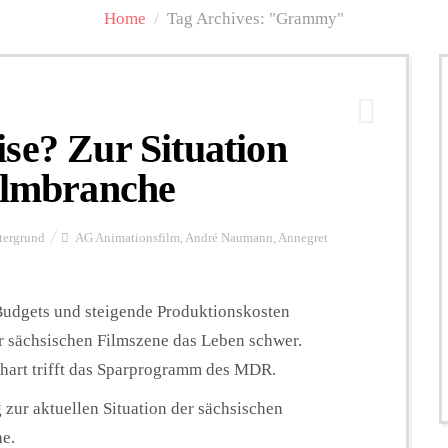
Home
/
Tag Archives: "Grammy"
se? Zur Situation
Filmbranche
tergrund
AG Animationsfilm
,
André Naumann
,
Annegret
udgets und steigende Produktionskosten
 sächsischen Filmszene das Leben schwer.
hart trifft das Sparprogramm des MDR.
 zur aktuellen Situation der sächsischen
e.