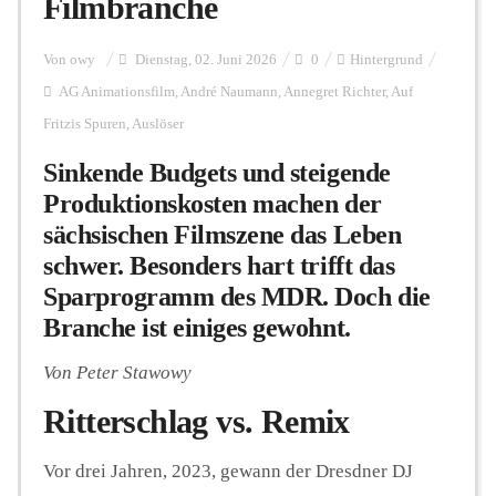
Filmbranche
Personalien
Von
owy
Dienstag, 02. Juni 2026
0
Hintergrund
AG Animationsfilm
,
André Naumann
,
Annegret Richter
,
Auf
Fritzis Spuren
,
Auslöser
Hintergrund
Sinkende Budgets und steigende
Produktionskosten machen der
FUNKTURM-Beiträge
sächsischen Filmszene das Leben
schwer. Besonders hart trifft das
Sparprogramm des MDR. Doch die
Podcast
Branche ist einiges gewohnt.
Von Peter Stawowy
Seminare
Ritterschlag vs. Remix
Unterstützen
Vor drei Jahren, 2023, gewann der Dresdner DJ