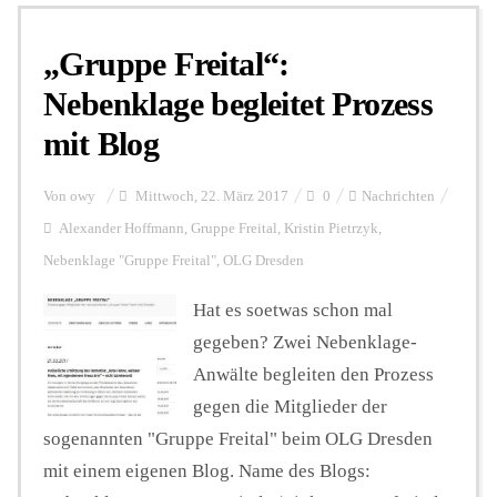
„Gruppe Freital“:
Personalien
Nebenklage begleitet Prozess
mit Blog
Hintergrund
Von
owy
Mittwoch, 22. März 2017
0
Nachrichten
FUNKTURM-Beiträge
Alexander Hoffmann
,
Gruppe Freital
,
Kristin Pietrzyk
,
Nebenklage "Gruppe Freital"
,
OLG Dresden
Hat es soetwas schon mal
Podcast
gegeben? Zwei Nebenklage-
Anwälte begleiten den Prozess
Seminare
gegen die Mitglieder der
sogenannten "Gruppe Freital" beim OLG Dresden
Unterstützen
mit einem eigenen Blog. Name des Blogs: