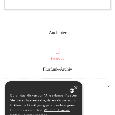
Auch hier
Facebook
Flurfunk-Archiv
×
Durch das Klicken von "Alle erlauben" geben
GERMAN
Sie dieser Internetseite, deren Partnern und
Dritten die Einwilligung personenbezogene
ENGLISH
Daten zu verarbeiten.
Weitere Hinweise
finden Sie unter unserer