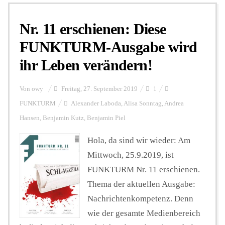
Nr. 11 erschienen: Diese
Personalien
FUNKTURM-Ausgabe wird
ihr Leben verändern!
Hintergrund
Von
owy
Freitag, 27. September 2019
1
FUNKTURM-Beiträge
FUNKTURM
Alexander Laboda
,
Alisa Sonntag
,
Andrea
Hansen
,
Benjamin Kutz
,
Benjamin Piel
Hola, da sind wir wieder: Am
Podcast
Mittwoch, 25.9.2019, ist
FUNKTURM Nr. 11 erschienen.
Seminare
Thema der aktuellen Ausgabe:
Nachrichtenkompetenz. Denn
Unterstützen
wie der gesamte Medienbereich