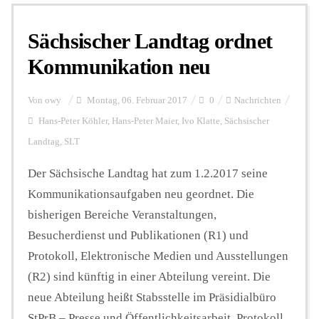
Sächsischer Landtag ordnet
Personalien
Kommunikation neu
Hintergrund
Von
owy
Montag, 06. Februar 2017
0
Nachrichten
Hans-Peter Köhler
,
Hans-Peter Maier
,
Ivo Klatte
,
Sächsischer
Landtag
,
SLT
FUNKTURM-Beiträge
Der Sächsische Landtag hat zum 1.2.2017 seine
Kommunikationsaufgaben neu geordnet. Die
Podcast
bisherigen Bereiche Veranstaltungen,
Besucherdienst und Publikationen (R1) und
Seminare
Protokoll, Elektronische Medien und Ausstellungen
(R2) sind künftig in einer Abteilung vereint. Die
neue Abteilung heißt Stabsstelle im Präsidialbüro
Unterstützen
StPrB – Presse und Öffentlichkeitsarbeit, Protokoll,