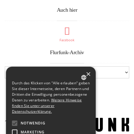
Auch hier
Facebook
Flurfunk-Archiv
×
Durch das Klicken von "Alle erlauben" geben
GERMAN
Sie dieser Internetseite, deren Partnern und
Dritten die Einwilligung personenbezogene
ENGLISH
Daten zu verarbeiten.
Weitere Hinweise
finden Sie unter unserer
Datenschutzerklärung.
NOTWENDIG
MARKETING