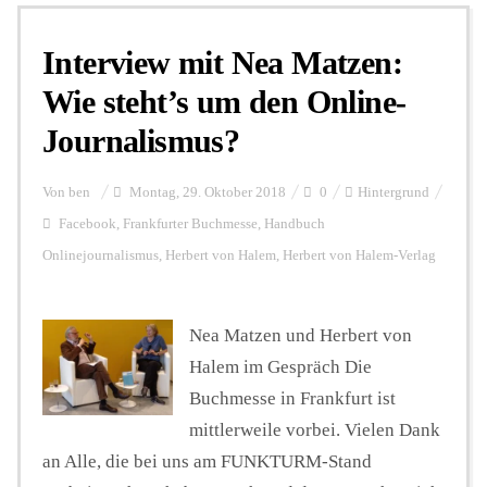
Interview mit Nea Matzen:
Personalien
Wie steht’s um den Online-
Journalismus?
Hintergrund
Von
ben
Montag, 29. Oktober 2018
0
Hintergrund
FUNKTURM-Beiträge
Facebook
,
Frankfurter Buchmesse
,
Handbuch
Onlinejournalismus
,
Herbert von Halem
,
Herbert von Halem-Verlag
Podcast
Nea Matzen und Herbert von
Halem im Gespräch Die
Seminare
Buchmesse in Frankfurt ist
mittlerweile vorbei. Vielen Dank
Unterstützen
an Alle, die bei uns am FUNKTURM-Stand