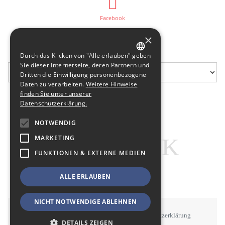
Facebook
×
Flurfunk-Archiv
Durch das Klicken von "Alle erlauben" geben
GERMAN
Sie dieser Internetseite, deren Partnern und
Dritten die Einwilligung personenbezogene
ENGLISH
Daten zu verarbeiten.
Weitere Hinweise
finden Sie unter unserer
Datenschutzerklärung.
NOTWENDIG
MARKETING
FUNKTIONEN & EXTERNE MEDIEN
ALLE ERLAUBEN
NICHT NOTWENDIGE ABLEHNEN
STAWOWY
#BSEN
Impressum
Datenschutzerklärung
DETAILS ZEIGEN