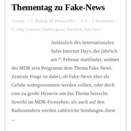
Thementag zu Fake-News
Hintergrund
Von
ben
Montag, 06. Februar 2017
0
Nachrichten
360g
,
Correctiv
,
Einfach geniel
,
Facebook
,
Fake News
FUNKTURM-Beiträge
Anlässlich des Internationalen
Safer Internet Days, der jährlich
am 7. Februar stattfindet, widmet
Podcast
der MDR sein Programm dem Thema Fake News.
Zentrale Frage ist dabei, ob Fake-News eher als
Seminare
Gefahr wahrgenommen werden sollten, oder doch
eine zu große Hysterie um das Thema herrscht.
Sowohl im MDR-Fernsehen, als auch auf den
Unterstützen
Radiosendern werden zahlreiche Sendungen diese
...