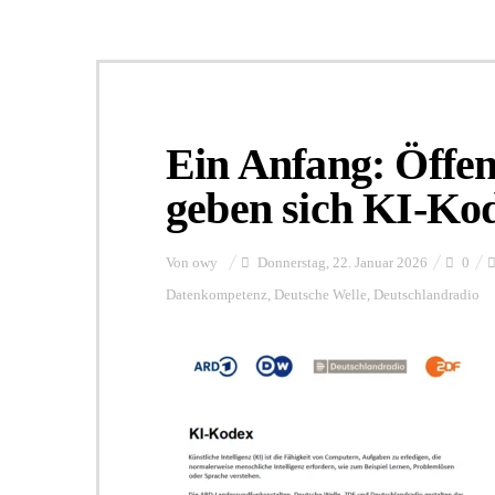
Ein Anfang: Öffen
geben sich KI-Ko
Von
owy
Donnerstag, 22. Januar 2026
0
Datenkompetenz
,
Deutsche Welle
,
Deutschlandradio