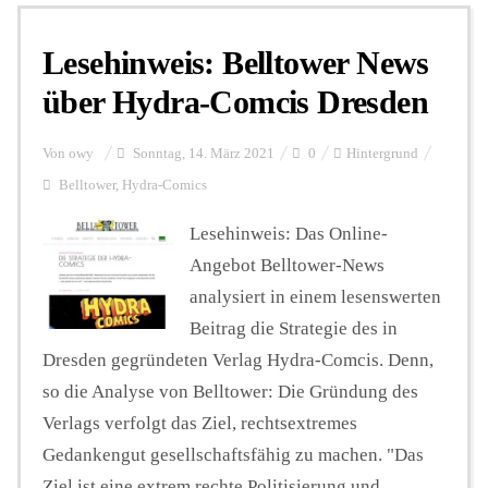
Lesehinweis: Belltower News
Personalien
über Hydra-Comcis Dresden
Hintergrund
Von
owy
Sonntag, 14. März 2021
0
Hintergrund
Belltower
,
Hydra-Comics
FUNKTURM-Beiträge
Lesehinweis: Das Online-
Angebot Belltower-News
analysiert in einem lesenswerten
Podcast
Beitrag die Strategie des in
Dresden gegründeten Verlag Hydra-Comcis. Denn,
Seminare
so die Analyse von Belltower: Die Gründung des
Verlags verfolgt das Ziel, rechtsextremes
Gedankengut gesellschaftsfähig zu machen. "Das
Unterstützen
Ziel ist eine extrem rechte Politisierung und