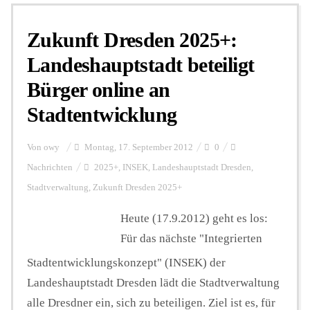
Zukunft Dresden 2025+:
Personalien
Landeshauptstadt beteiligt
Bürger online an
Hintergrund
Stadtentwicklung
FUNKTURM-Beiträge
Von
owy
Montag, 17. September 2012
0
Nachrichten
2025+
,
INSEK
,
Landeshauptstadt Dresden
,
Stadtverwaltung
,
Zukunft Dresden 2025+
Podcast
Heute (17.9.2012) geht es los:
Für das nächste "Integrierten
Seminare
Stadtentwicklungskonzept" (INSEK) der
Landeshauptstadt Dresden lädt die Stadtverwaltung
Unterstützen
alle Dresdner ein, sich zu beteiligen. Ziel ist es, für