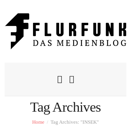
Tag Archives
Nachrichten
Home
/
Tag Archives: "INSEK"
Flurschelte