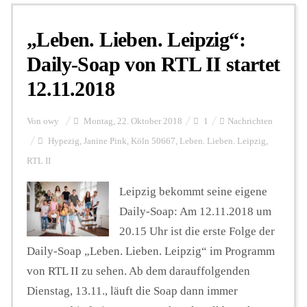
„Leben. Lieben. Leipzig“:
Personalien
Daily-Soap von RTL II startet
12.11.2018
Hintergrund
Von
owy
Montag, 22. Oktober 2018
1
Nachrichten
FUNKTURM-Beiträge
Hypezig
,
Janine Pink
,
Köln 50667
,
Leben. Lieben. Leipzig
,
RTL II
Leipzig bekommt seine eigene
Podcast
Daily-Soap: Am 12.11.2018 um
20.15 Uhr ist die erste Folge der
Seminare
Daily-Soap „Leben. Lieben. Leipzig“ im Programm
von RTL II zu sehen. Ab dem darauffolgenden
Unterstützen
Dienstag, 13.11., läuft die Soap dann immer