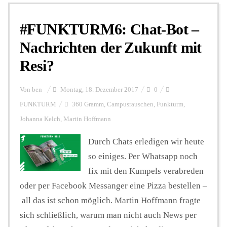
#FUNKTURM6: Chat-Bot –
Personalien
Nachrichten der Zukunft mit
Resi?
Hintergrund
Von
ben
Montag, 18. Dezember 2017
0
FUNKTURM-Beiträge
FUNKTURM
360 Gramm
,
Campusrauschen
,
Funkturm
,
Johanna Kelch
,
Martin Hoffmann
Durch Chats erledigen wir heute
Podcast
so einiges. Per Whatsapp noch
fix mit den Kumpels verabreden
Seminare
oder per Facebook Messanger eine Pizza bestellen –
all das ist schon möglich. Martin Hoffmann fragte
Unterstützen
sich schließlich, warum man nicht auch News per