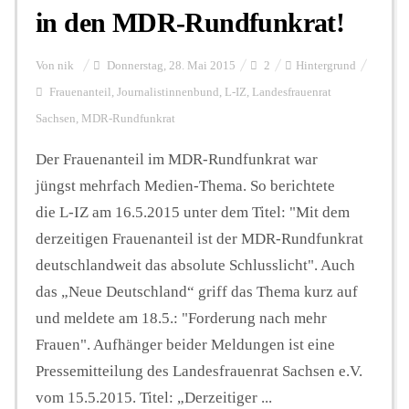
in den MDR-Rundfunkrat!
Von
nik
Donnerstag, 28. Mai 2015
2
Hintergrund
Frauenanteil
,
Journalistinnenbund
,
L-IZ
,
Landesfrauenrat
Sachsen
,
MDR-Rundfunkrat
Der Frauenanteil im MDR-Rundfunkrat war
jüngst mehrfach Medien-Thema. So berichtete
die L-IZ am 16.5.2015 unter dem Titel: "Mit dem
derzeitigen Frauenanteil ist der MDR-Rundfunkrat
deutschlandweit das absolute Schlusslicht". Auch
das „Neue Deutschland“ griff das Thema kurz auf
und meldete am 18.5.: "Forderung nach mehr
Frauen". Aufhänger beider Meldungen ist eine
Pressemitteilung des Landesfrauenrat Sachsen e.V.
vom 15.5.2015. Titel: „Derzeitiger ...