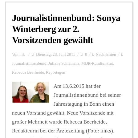
Journalistinnenbund: Sonya
Personalien
Winterberg zur 2.
Vorsitzenden gewählt
Hintergrund
Von
nik
Dienstag, 23. Juni 2015
0
Nachrichten
FUNKTURM-Beiträge
Journalistinnenbund
,
Juliane Schiemenz
,
MDR-Rundfunkrat
,
Rebecca Beerheide
,
Reportagen
Am 13.6.2015 hat der
Podcast
Journalistinnenbund bei seiner
Jahrestagung in Bonn einen
Seminare
neuen Vorstand gewählt. Neue Vorsitzende mit
großer Mehrheit wurde Rebecca Beerheide,
Unterstützen
Redakteurin bei der Ärztezeitung (Foto: links).