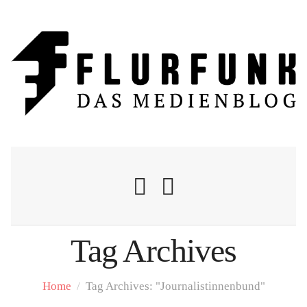
Tag Archives
Nachrichten
Home
/
Tag Archives: "Journalistinnenbund"
Flurschelte