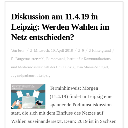
Diskussion am 11.4.19 in
Personalien
Leipzig: Werden Wahlen im
Netz entschieden?
Hintergrund
Von
ben
Mittwoch, 10. April 2019
0
Hintergrund
FUNKTURM-Beiträge
Bürgermeisterwahl
,
Europawahl
,
Institut für Kommunikations-
und Medienwissenschaft der Uni Leipzig
,
Josa Mania-Schlegel
,
Jugendparlament Leipzig
Podcast
Terminhinweis: Morgen
(11.4.19) findet in Leipzig eine
Seminare
spannende Podiumsdiskussion
statt, die sich mit dem Einfluss des Netzes auf
Unterstützen
Wahlen auseinandersetzt. Denn: 2019 ist in Sachsen