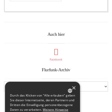
Auch hier
Facebook
Flurfunk-Archiv
×
Durch das Klicken von "Alle erlauben" geben
GERMAN
Sie dieser Internetseite, deren Partnern und
Dritten die Einwilligung personenbezogene
ENGLISH
Daten zu verarbeiten.
Weitere Hinweise