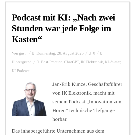
Podcast mit KI: „Nach zwei
Personalien
Stunden war jede Folge im
Kasten“
Hintergrund
Von
gast
Donnerstag, 28. August 2025
0
FUNKTURM-Beiträge
Hintergrund
Best-Practice
,
ChatGPT
,
IK Elektronik
,
KI-Avatar
,
KI-Podcast
Jan-Erik Kunze, Geschäftsführer
Podcast
von IK Elektronik, macht mit
seinem Podcast „Innovation zum
Seminare
Hören“ technische Tiefgänge
hörbar.
Unterstützen
Das inhabergeführte Unternehmen aus dem