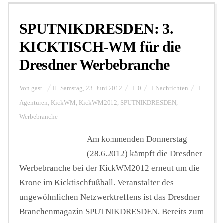
SPUTNIKDRESDEN: 3.
Personalien
KICKTISCH-WM für die
Dresdner Werbebranche
Hintergrund
Von
gast
Samstag, 23. Juni 2012
0
Nachrichten
FUNKTURM-Beiträge
Agenturen
,
KickWM
,
KickWM2012
,
SPUTNIKDRESDEN
,
Werbebranche
Am kommenden Donnerstag
Podcast
(28.6.2012) kämpft die Dresdner
Werbebranche bei der KickWM2012 erneut um die
Seminare
Krone im Kicktischfußball. Veranstalter des
ungewöhnlichen Netzwerktreffens ist das Dresdner
Unterstützen
Branchenmagazin SPUTNIKDRESDEN. Bereits zum