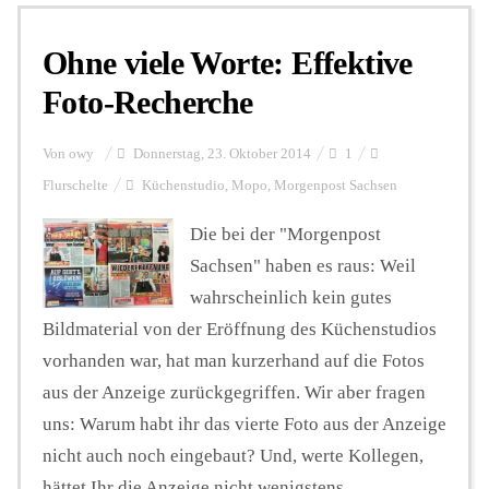
Ohne viele Worte: Effektive
Personalien
Foto-Recherche
Hintergrund
Von
owy
Donnerstag, 23. Oktober 2014
1
Flurschelte
Küchenstudio
,
Mopo
,
Morgenpost Sachsen
FUNKTURM-Beiträge
Die bei der "Morgenpost
Sachsen" haben es raus: Weil
wahrscheinlich kein gutes
Podcast
Bildmaterial von der Eröffnung des Küchenstudios
vorhanden war, hat man kurzerhand auf die Fotos
Seminare
aus der Anzeige zurückgegriffen. Wir aber fragen
uns: Warum habt ihr das vierte Foto aus der Anzeige
nicht auch noch eingebaut? Und, werte Kollegen,
Unterstützen
hättet Ihr die Anzeige nicht wenigstens ...