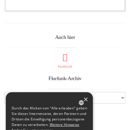
Auch hier
Facebook
Flurfunk-Archiv
×
Durch das Klicken von "Alle erlauben" geben
GERMAN
Sie dieser Internetseite, deren Partnern und
Dritten die Einwilligung personenbezogene
ENGLISH
Daten zu verarbeiten.
Weitere Hinweise