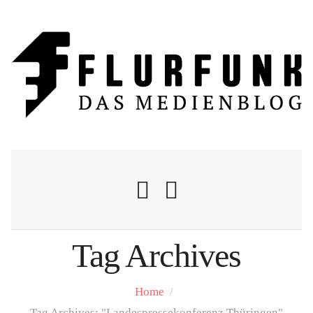
Tag Archives
Nachrichten
Home
/
Flurschelte
Tag Archives: "Landespressekonferenz Thüringen"