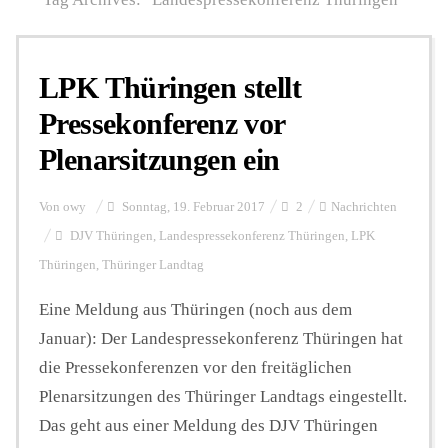
Personalien
LPK Thüringen stellt
Pressekonferenz vor
Hintergrund
Plenarsitzungen ein
FUNKTURM-Beiträge
Von
owy
Sonntag, 19. Februar 2017
2
Nachrichten
DJV Thüringen
,
Landespressekonferenz Thüringen
,
LPK
Thüringen
,
Thüringer Landtag
Podcast
Eine Meldung aus Thüringen (noch aus dem
Januar): Der Landespressekonferenz Thüringen hat
Seminare
die Pressekonferenzen vor den freitäglichen
Plenarsitzungen des Thüringer Landtags eingestellt.
Unterstützen
Das geht aus einer Meldung des DJV Thüringen