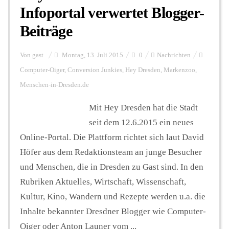
Infoportal verwertet Blogger-
Beiträge
Hintergrund
Von
gast
Montag, 13. Juli 2015
0
Nachrichten
FUNKTURM-Beiträge
Computer-Oiger
,
Conversion Junkies
,
Hey Dresden
,
Markenzoo
,
Menschen-in-Dresden.de
Mit Hey Dresden hat die Stadt
Podcast
seit dem 12.6.2015 ein neues
Online-Portal. Die Plattform richtet sich laut David
Seminare
Höfer aus dem Redaktionsteam an junge Besucher
und Menschen, die in Dresden zu Gast sind. In den
Unterstützen
Rubriken Aktuelles, Wirtschaft, Wissenschaft,
Kultur, Kino, Wandern und Rezepte werden u.a. die
Inhalte bekannter Dresdner Blogger wie Computer-
Oiger oder Anton Launer vom ...