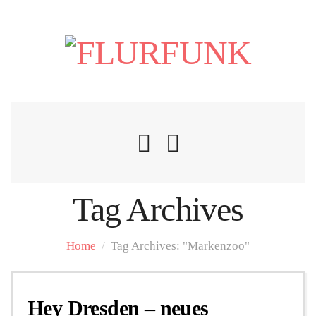
Tag Archives
Nachrichten
Home
/
Tag Archives: "Markenzoo"
Flurschelte
Hey Dresden – neues
Personalien