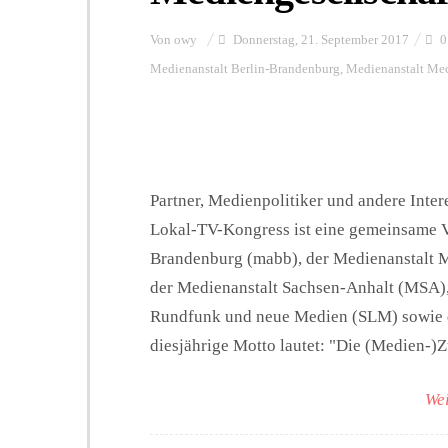
Von
owy
Donnerstag, 21. September 2017
0
Medienanstalt Berlin-Brandenburg
,
Medienanstalt Me
Partner, Medienpolitiker und andere Inte
Lokal-TV-Kongress ist eine gemeinsame V
Brandenburg (mabb), der Medienanstal
der Medienanstalt Sachsen-Anhalt (MSA), 
Rundfunk und neue Medien (SLM) sowie d
diesjährige Motto lautet: "Die (Medien-)Zuk
Wei