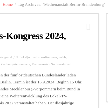
Home
/
Tag Archives: "Medienanstalt Berlin-Brandenburg"
s-Kongress 2024,
ntergrund
Lokaljournalismus-Kongress
,
mabb
,
cklenburg-Vorpommern
,
Medienanstalt Sachsen-Anhalt
n der fünf ostdeutschen Bundesländer laden
erlin. Termin ist der 16.9.2024, Beginn 15 Uhr.
s Landes Mecklenburg-Vorpommern beim Bund in
t eine Weiterentwicklung des Lokal-TV-
is 2022 veranstaltet haben. Der diesjährige