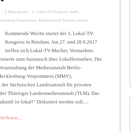
Hintergrund
Lokal-TV-Kongress
,
mabb
,
cklenburg-Vorpommern
,
Medienanstalt Sachsen-Anhalt
Kommende Woche startet der 3. Lokal-TV-
Kongress in Potsdam. Am 27. und 28.9.2017
treffen sich Lokal-TV-Macher, Vermarkter,
ressierte zum Austausch über Lokalfernsehen. Der
eranstaltung der Medienanstalt Berlin-
t Mecklenburg-Vorpommern (MMV),
der Sächsischen Landesanstalt für privaten
er Thüringer Landesmedienanstalt (TLM). Das
unft ist lokal!" Diskutiert werden soll, ...
terlesen...