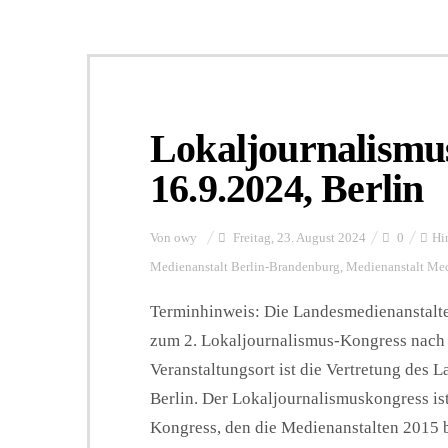
Lokaljournalismu
16.9.2024, Berlin
Von
owy
Freitag, 23. August 2024
0
Hi
Medienanstalt Berlin-Brandenburg
,
Medienanstalt Me
Terminhinweis: Die Landesmedienanstalte
zum 2. Lokaljournalismus-Kongress nach B
Veranstaltungsort ist die Vertretung de
Berlin. Der Lokaljournalismuskongress is
Kongress, den die Medienanstalten 2015 b