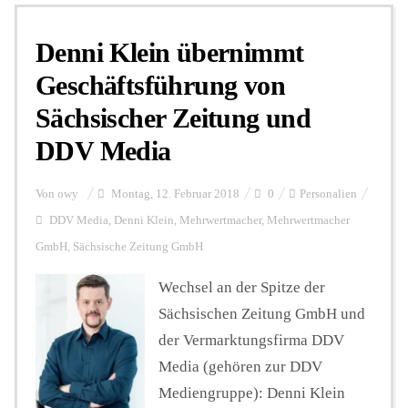
Denni Klein übernimmt
Personalien
Geschäftsführung von
Sächsischer Zeitung und
Hintergrund
DDV Media
FUNKTURM-Beiträge
Von
owy
Montag, 12. Februar 2018
0
Personalien
DDV Media
,
Denni Klein
,
Mehrwertmacher
,
Mehrwertmacher
GmbH
,
Sächsische Zeitung GmbH
Podcast
Wechsel an der Spitze der
Sächsischen Zeitung GmbH und
Seminare
der Vermarktungsfirma DDV
Media (gehören zur DDV
Unterstützen
Mediengruppe): Denni Klein