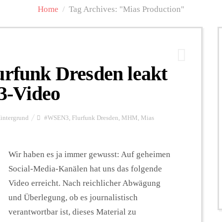
Home
/
Tag Archives: "Mias Production"
urfunk Dresden leakt
3-Video
intergrund
#WSEN3
,
Flurfunk Dresden
,
MHM
,
Mias
Wir haben es ja immer gewusst: Auf geheimen
Social-Media-Kanälen hat uns das folgende
Video erreicht. Nach reichlicher Abwägung
und Überlegung, ob es journalistisch
verantwortbar ist, dieses Material zu