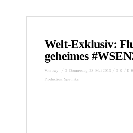
Welt-Exklusiv: Fl
geheimes #WSEN
Von
owy
Donnerstag, 23. Mai 2013
0
H
Production
,
Sputnika