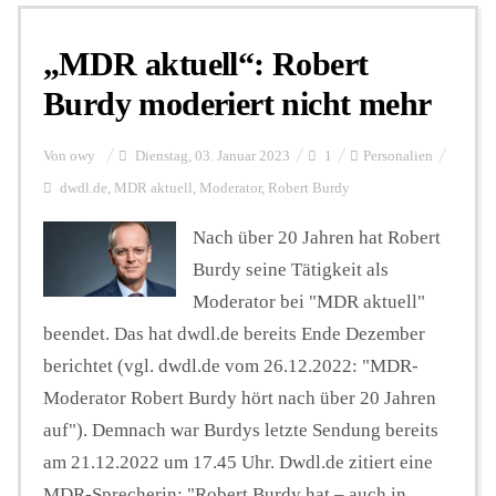
„MDR aktuell“: Robert
Personalien
Burdy moderiert nicht mehr
Hintergrund
Von
owy
Dienstag, 03. Januar 2023
1
Personalien
dwdl.de
,
MDR aktuell
,
Moderator
,
Robert Burdy
FUNKTURM-Beiträge
Nach über 20 Jahren hat Robert
Burdy seine Tätigkeit als
Moderator bei "MDR aktuell"
Podcast
beendet. Das hat dwdl.de bereits Ende Dezember
berichtet (vgl. dwdl.de vom 26.12.2022: "MDR-
Seminare
Moderator Robert Burdy hört nach über 20 Jahren
auf"). Demnach war Burdys letzte Sendung bereits
am 21.12.2022 um 17.45 Uhr. Dwdl.de zitiert eine
Unterstützen
MDR-Sprecherin: "Robert Burdy hat – auch in