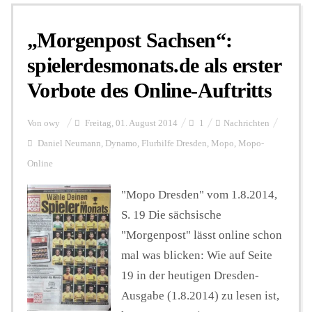
„Morgenpost Sachsen“:
Personalien
spielerdesmonats.de als erster
Vorbote des Online-Auftritts
Hintergrund
Von
owy
Freitag, 01. August 2014
1
Nachrichten
FUNKTURM-Beiträge
Daniel Neumann
,
Dynamo
,
Flurhilfe Dresden
,
Mopo
,
Mopo-
Online
"Mopo Dresden" vom 1.8.2014,
Podcast
S. 19 Die sächsische
"Morgenpost" lässt online schon
Seminare
mal was blicken: Wie auf Seite
19 in der heutigen Dresden-
Unterstützen
Ausgabe (1.8.2014) zu lesen ist,