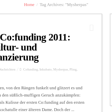
Home
/
Tag Archives: "Mysherpas"
 Co:funding 2011:
ltur- und
anzierung
Nachrichten
Cofunding
,
Inkubato
,
Mysherpas
,
Pling
,
en, von den Rängen funkelt und glitzert es und
en den süßlich-muffigen Geruch anzukämpfen:
ls Kulisse der ersten Co:funding auf den ersten
chatulle einer älteren Dame. Doch der ...