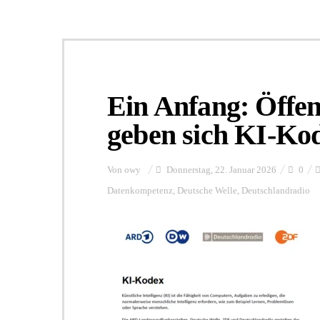
Ein Anfang: Öffen
geben sich KI-Ko
Von
owy
Donnerstag, 22. Januar 2026
0
Datenkompetenz
,
Deutsche Welle
,
Deutschlandradio