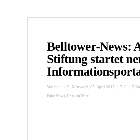
Belltower-News: 
Stiftung startet n
Informationsporta
Von
ben
Mittwoch, 05. April 2017
0
Na
Fake News
,
Hass im Netz