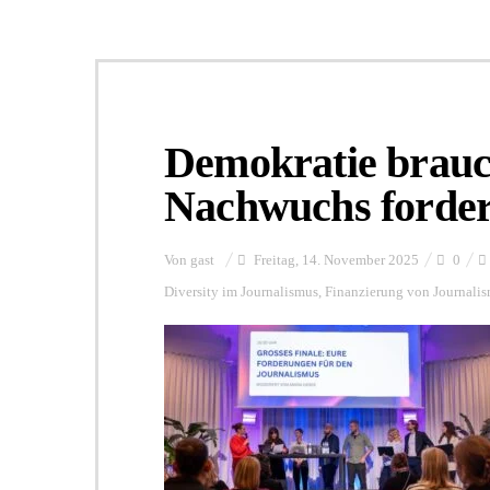
Demokratie brauc
Nachwuchs forde
Von
gast
Freitag, 14. November 2025
0
Diversity im Journalismus
,
Finanzierung von Journali