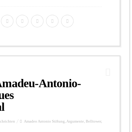
Amadeu-Antonio-
eues
l
chrichten
Amadeo Antonio Stiftung
,
Argumente
,
Belltower
,