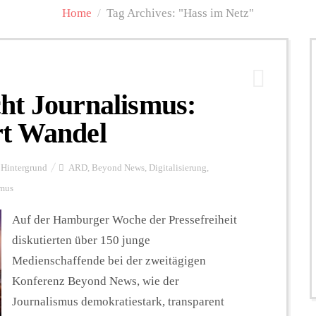
Home
/
Tag Archives: "Hass im Netz"
ht Journalismus:
rt Wandel
Hintergrund
ARD
,
Beyond News
,
Digitalisierung
,
smus
Auf der Hamburger Woche der Pressefreiheit
diskutierten über 150 junge
Medienschaffende bei der zweitägigen
Konferenz Beyond News, wie der
Journalismus demokratiestark, transparent