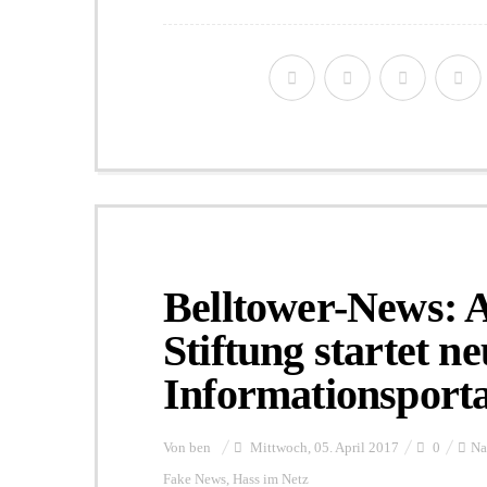
Belltower-News: 
Stiftung startet n
Informationsporta
Von
ben
Mittwoch, 05. April 2017
0
Na
Fake News
,
Hass im Netz