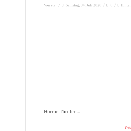
Von
stz
Samstag, 04. Juli 2020
0
Hinte
Horror-Thriller ...
Wei