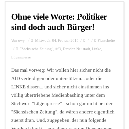
Ohne viele Worte: Politiker
Personalien
sind doch auch Bürger!
Hintergrund
Von
owy
Mittwoch, 04. Februar 2015
4
Flurschelte
"Sächsische Zeitung"
,
AfD
,
Dresden Neustadt
,
Linke
,
Lügenpresse
FUNKTURM-Beiträge
Das mal vorweg: Wir wollen hier sicher nicht die
AfD verteidigen oder unterstützen... oder die
Podcast
LINKE dissen... und sicher nicht einstimmen ins
völlig übertriebene Medienbashing unter dem
Seminare
Stichwort "Lügenpresse" - schon gar nicht bei der
"Sächsischen Zeitung", da wären andere eigentlich
zuerst dran. Und, zugegeben, der nun folgende
Unterstützen
Vergleich hinkt – vor allem, was die Dimensionen