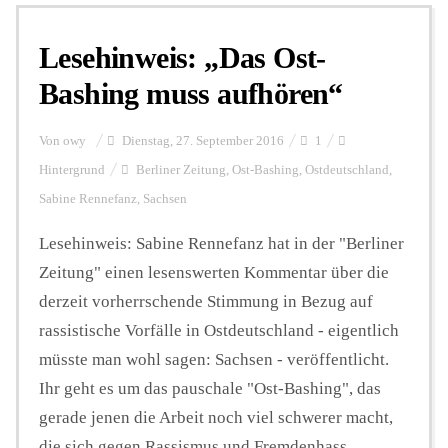
Lesehinweis: „Das Ost-
Personalien
Bashing muss aufhören“
Hintergrund
Von
owy
Dienstag, 27. September 2016
1
Hintergrund
Berliner Zeitung
,
Ost-Bashing
,
Ostdeutschland
,
Sabine Rennefanz
,
Sachsen
FUNKTURM-Beiträge
Lesehinweis: Sabine Rennefanz hat in der "Berliner
Zeitung" einen lesenswerten Kommentar über die
Podcast
derzeit vorherrschende Stimmung in Bezug auf
rassistische Vorfälle in Ostdeutschland - eigentlich
Seminare
müsste man wohl sagen: Sachsen - veröffentlicht.
Ihr geht es um das pauschale "Ost-Bashing", das
gerade jenen die Arbeit noch viel schwerer macht,
Unterstützen
die sich gegen Rassismus und Fremdenhass