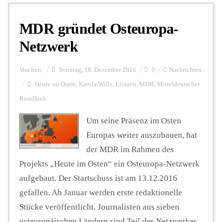
MDR gründet Osteuropa-
Personalien
Netzwerk
Hintergrund
Von
ben
Sonntag, 18. Dezember 2016
0
Nachrichten
Heute im Osten
,
Karola Wille
,
Litauen
,
MDR
,
Mitteldeutscher
Rundfunk
FUNKTURM-Beiträge
Um seine Präsenz im Osten
Europas weiter auszubauen, hat
Podcast
der MDR im Rahmen des
Projekts „Heute im Osten“ ein Osteuropa-Netzwerk
Seminare
aufgebaut. Der Startschuss ist am 13.12.2016
gefallen. Ab Januar werden erste redaktionelle
Stücke veröffentlicht. Journalisten aus sieben
Unterstützen
osteuropäischen Ländern sind Teil des Netzwerkes.