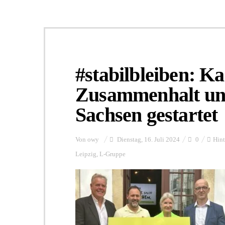
#stabilbleiben: K
Zusammenhalt und
Sachsen gestartet
Von
owy
Dienstag, 16. Juli 2024
0
Hint
Leipzig
,
L-Gruppe