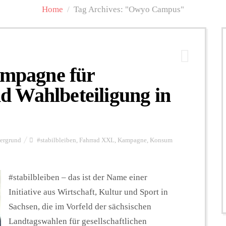
Home
/
Tag Archives: "Owyo Campus"
ampagne für
 Wahlbeteiligung in
ergrund
#stabilbleiben
,
Fahrrad XXL
,
Kampagne
,
Konsum
#stabilbleiben – das ist der Name einer
Initiative aus Wirtschaft, Kultur und Sport in
Sachsen, die im Vorfeld der sächsischen
Landtagswahlen für gesellschaftlichen