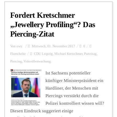
Fordert Kretschmer
Personalien
„Jewellery Profiling“? Das
Piercing-Zitat
Hintergrund
Von
owy
Mittwoch, 01. November 2017
0
FUNKTURM-Beiträge
Flurschelte
CDU Leipzig
,
Michael Kretschmer
,
Parteitag
,
Piercing
,
Videoüberwachung
Ist Sachsens potentieller
Podcast
künftiger Ministerpräsident ein
Hardliner, der Menschen mit
Seminare
Piercings verstärkt durch die
Polizei kontrolliert wissen will?
Unterstützen
Diesen Eindruck suggeriert einige