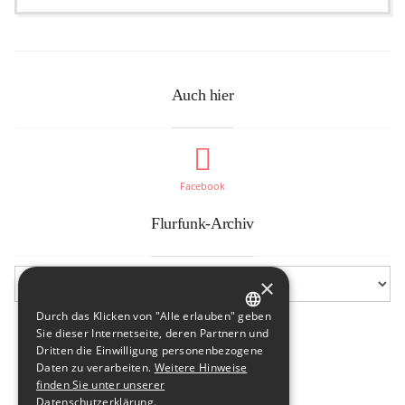
Auch hier
Facebook
Flurfunk-Archiv
×
Durch das Klicken von "Alle erlauben" geben
GERMAN
Sie dieser Internetseite, deren Partnern und
Dritten die Einwilligung personenbezogene
ENGLISH
Daten zu verarbeiten.
Weitere Hinweise
finden Sie unter unserer
Datenschutzerklärung.