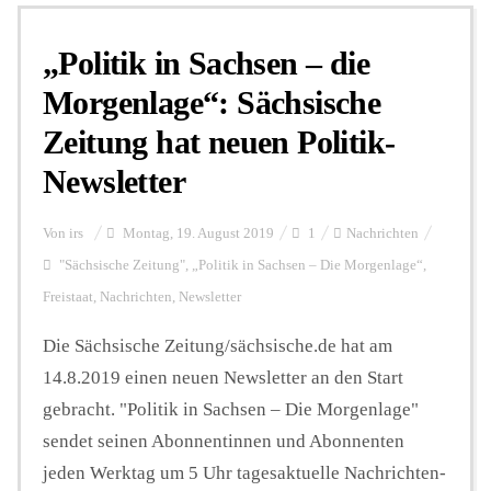
„Politik in Sachsen – die
Personalien
Morgenlage“: Sächsische
Zeitung hat neuen Politik-
Hintergrund
Newsletter
FUNKTURM-Beiträge
Von
irs
Montag, 19. August 2019
1
Nachrichten
"Sächsische Zeitung"
,
„Politik in Sachsen – Die Morgenlage“
,
Freistaat
,
Nachrichten
,
Newsletter
Podcast
Die Sächsische Zeitung/sächsische.de hat am
14.8.2019 einen neuen Newsletter an den Start
Seminare
gebracht. "Politik in Sachsen – Die Morgenlage"
sendet seinen Abonnentinnen und Abonnenten
Unterstützen
jeden Werktag um 5 Uhr tagesaktuelle Nachrichten-