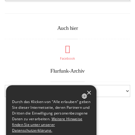
Auch hier
Facebook
Flurfunk-Archiv
×
Durch das Klicken von "Alle erlauben" geben
GERMAN
Sie dieser Internetseite, deren Partnern und
Dritten die Einwilligung personenbezogene
ENGLISH
Daten zu verarbeiten.
Weitere Hinweise
finden Sie unter unserer
Datenschutzerklärung.