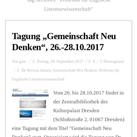
Literaturwissenschaft"
Personalien
Tagung „Gemeinschaft Neu
Hintergrund
Denken“, 26.-28.10.2017
FUNKTURM-Beiträge
Von
gast
Freitag, 29. September 2017
0
Hintergrund
Dr. Bettina Jansen
,
Gemeinschaft Neu Denken
,
Professur für
Englische Literaturwissenschaft
Podcast
Vom 26. bis 28.10.2017 findet in
der Zentralbibliothek des
Seminare
Kulturpalast Dresden
(Schloßstraße 2, 01067 Dresden)
eine Tagung mit dem Titel "Gemeinschaft Neu
Unterstützen