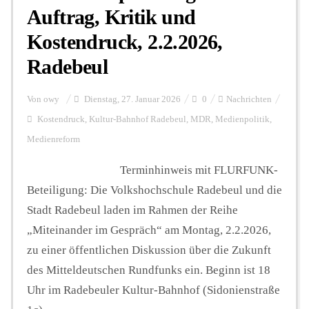
Auftrag, Kritik und
Kostendruck, 2.2.2026,
Hintergrund
Radebeul
FUNKTURM-Beiträge
Von
owy
Dienstag, 27. Januar 2026
0
Nachrichten
Kostendruck
,
Kultur-Bahnhof Radebeul
,
MDR
,
Medienpolitik
,
Medienreform
Podcast
Terminhinweis mit FLURFUNK-
Beteiligung: Die Volkshochschule Radebeul und die
Seminare
Stadt Radebeul laden im Rahmen der Reihe
„Miteinander im Gespräch“ am Montag, 2.2.2026,
Unterstützen
zu einer öffentlichen Diskussion über die Zukunft
des Mitteldeutschen Rundfunks ein. Beginn ist 18
Uhr im Radebeuler Kultur-Bahnhof (Sidonienstraße