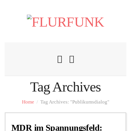
Tag Archives
Nachrichten
Home
/
Tag Archives: "Publikumsdialog"
Flurschelte
MDR im Spannungsfeld:
Personalien