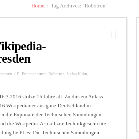
Home
/
Tag Archives: "Robotron"
ikipedia-
resden
richten
Ernemannturm
,
Robotron
,
Stefan Kühn
,
6.3.2016 stolze 15 Jahre alt. Zu diesem Anlass
016 Wikipedianer aus ganz Deutschland in
llen die Exponate der Technischen Sammlungen
nd die Wikipedia-Artikel zur Technikgeschichte
teilung heißt es: Die Technischen Sammlungen