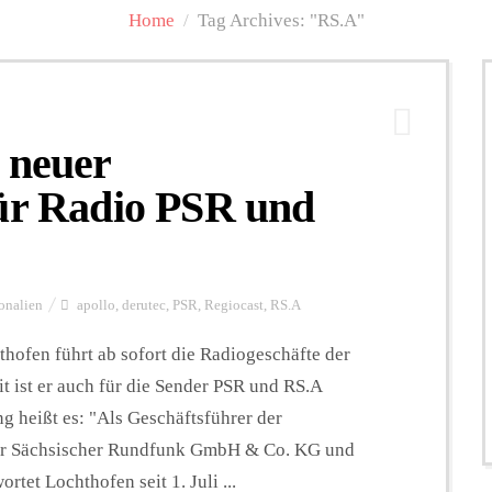
Home
/
Tag Archives: "RS.A"
 neuer
für Radio PSR und
onalien
apollo
,
derutec
,
PSR
,
Regiocast
,
RS.A
hofen führt ab sofort die Radiogeschäfte der
t ist er auch für die Sender PSR und RS.A
ung heißt es: "Als Geschäftsführer der
r Sächsischer Rundfunk GmbH & Co. KG und
et Lochthofen seit 1. Juli ...