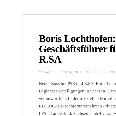
Boris Lochthofen:
Geschäftsführer 
R.SA
Von
owy
Dienstag, 20. Juli 2010
0
Pers
Neuer Boss bei PSR und R.SA: Boris Locht
Regiocast-Beteiligungen in Sachsen. Dami
verantwortlich. In der offiziellen Mitteil
REGIOCAST-Tochterunternehmen Private
LFS – Landesfunk Sachsen GmbH verantwort