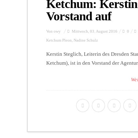
Ketchum: Kerstin S
Vorstand auf
Von
owy
Mittwoch, 03. August 2016
0
Ketchum Pleon
,
Nadine Schulz
Kerstin Steglich, Leiterin des Dresden S
Ketchum), ist in den Vorstand der Agentu
Wei