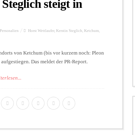
teglich steigt in
Personalien
Horst Wettlaufer
,
Kerstin Steglich
,
Ketchum
,
tandorts von Ketchum (bis vor kurzem noch: Pleon
r aufgestiegen. Das meldet der PR-Report.
terlesen...