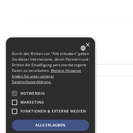
×
Durch das Klicken von "Alle erlauben" geben
GERMAN
Sie dieser Internetseite, deren Partnern und
Dritten die Einwilligung personenbezogene
ENGLISH
Daten zu verarbeiten.
Weitere Hinweise
finden Sie unter unserer
Datenschutzerklärung.
NOTWENDIG
MARKETING
FUNKTIONEN & EXTERNE MEDIEN
ALLE ERLAUBEN