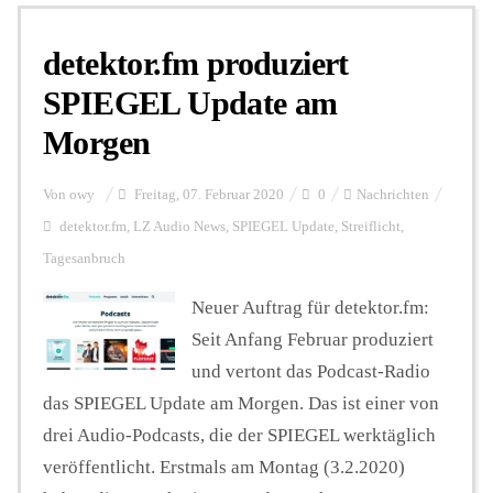
detektor.fm produziert
Personalien
SPIEGEL Update am
Morgen
Hintergrund
Von
owy
Freitag, 07. Februar 2020
0
Nachrichten
FUNKTURM-Beiträge
detektor.fm
,
LZ Audio News
,
SPIEGEL Update
,
Streiflicht
,
Tagesanbruch
Neuer Auftrag für detektor.fm:
Podcast
Seit Anfang Februar produziert
und vertont das Podcast-Radio
Seminare
das SPIEGEL Update am Morgen. Das ist einer von
drei Audio-Podcasts, die der SPIEGEL werktäglich
Unterstützen
veröffentlicht. Erstmals am Montag (3.2.2020)